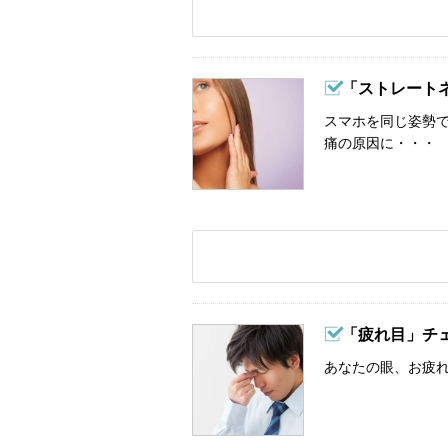
「ストレート
スマホを同じ姿勢
痛の原因に・・・
「疲れ目」チ
あなたの眼、お疲