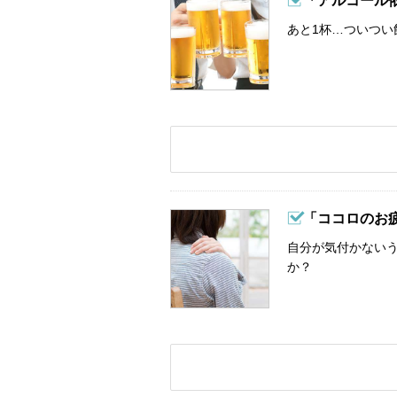
「アルコール
あと1杯…ついつい
「ココロのお
自分が気付かない
か？