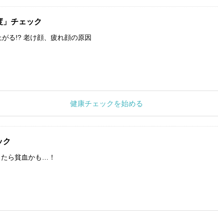
度」チェック
上がる!? 老け顔、疲れ顔の原因
健康チェックを始める
ック
したら貧血かも…！