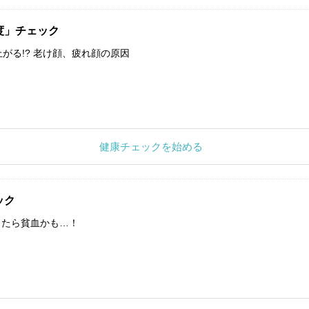
度」チェック
上がる!? 老け顔、疲れ顔の原因
健康チェックを始める
ック
したら貧血かも…！