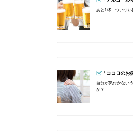
「アルコール
あと1杯…ついつい
「ココロのお
自分が気付かない
か？