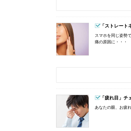
「ストレート
スマホを同じ姿勢
痛の原因に・・・
「疲れ目」チ
あなたの眼、お疲