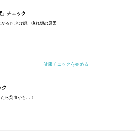
度」チェック
上がる!? 老け顔、疲れ顔の原因
健康チェックを始める
ック
したら貧血かも…！