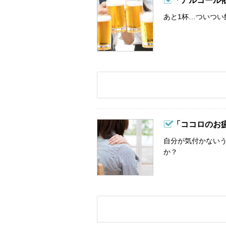
「アルコール
あと1杯…ついつい
「ココロのお
自分が気付かない
か？