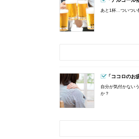
「アルコール
あと1杯…ついつい
「ココロのお
自分が気付かない
か？