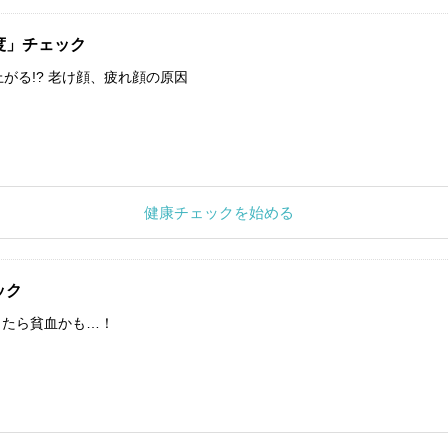
度」チェック
上がる!? 老け顔、疲れ顔の原因
健康チェックを始める
ック
したら貧血かも…！