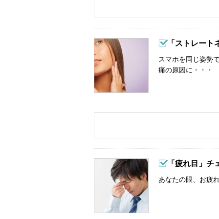
「ストレート
スマホを同じ姿勢
痛の原因に・・・
「疲れ目」チ
あなたの眼、お疲