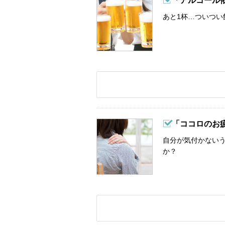
「アルコール
あと1杯…ついつい
「ココロのお
自分が気付かない
か？