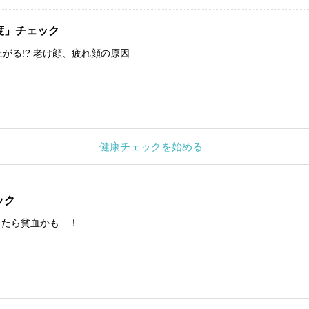
度」チェック
上がる!? 老け顔、疲れ顔の原因
健康チェックを始める
ック
したら貧血かも…！