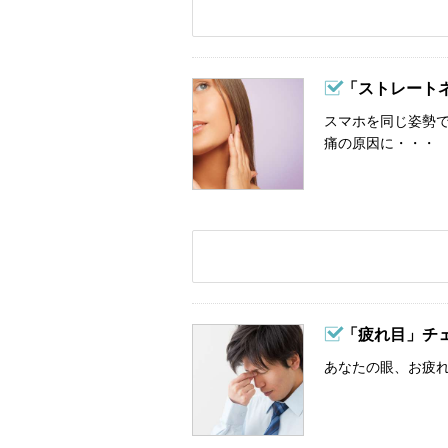
「ストレート
スマホを同じ姿勢
痛の原因に・・・
「疲れ目」チ
あなたの眼、お疲