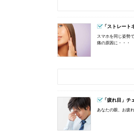
「ストレート
スマホを同じ姿勢
痛の原因に・・・
「疲れ目」チ
あなたの眼、お疲