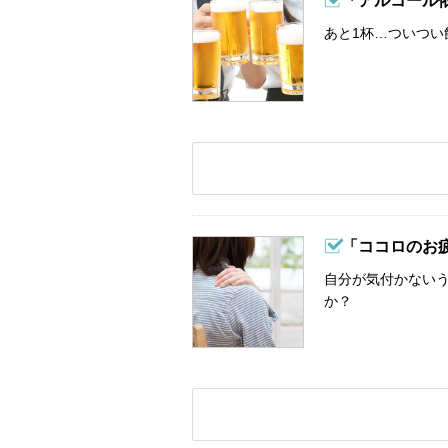
「アルコール
あと1杯…ついつい
「ココロのお
自分が気付かない
か？