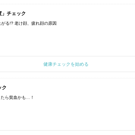
度」チェック
上がる!? 老け顔、疲れ顔の原因
健康チェックを始める
ック
したら貧血かも…！