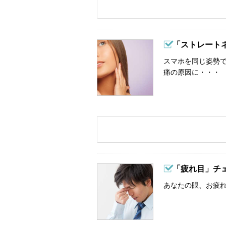
「ストレート
スマホを同じ姿勢
痛の原因に・・・
「疲れ目」チ
あなたの眼、お疲