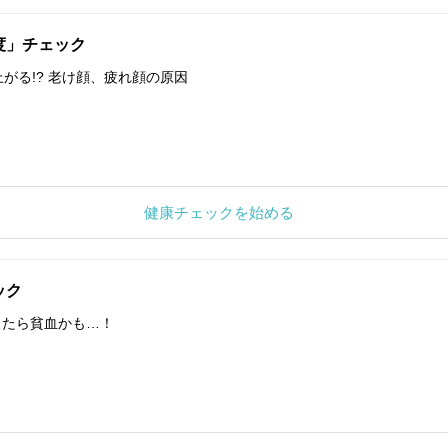
度」チェック
上がる!? 老け顔、疲れ顔の原因
健康チェックを始める
ック
したら貧血かも…！