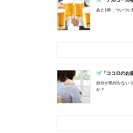
「アルコール
あと1杯…ついつい
「ココロのお
自分が気付かない
か？