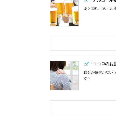
「アルコール
あと1杯…ついつい
「ココロのお
自分が気付かない
か？