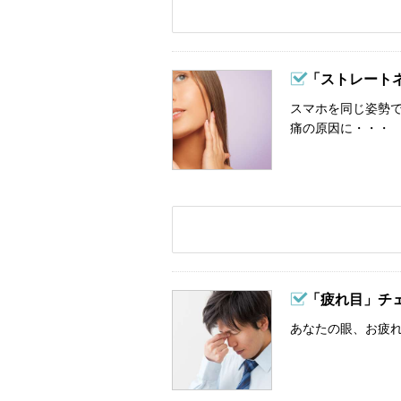
「ストレート
スマホを同じ姿勢
痛の原因に・・・
「疲れ目」チ
あなたの眼、お疲