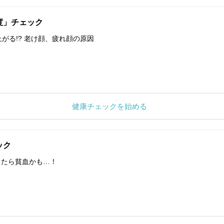
度」チェック
上がる!? 老け顔、疲れ顔の原因
健康チェックを始める
ック
したら貧血かも…！