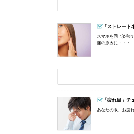
「ストレート
スマホを同じ姿勢
痛の原因に・・・
「疲れ目」チ
あなたの眼、お疲