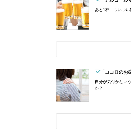
「アルコール
あと1杯…ついつい
「ココロのお
自分が気付かない
か？