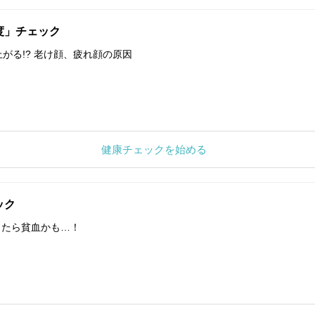
度」チェック
上がる!? 老け顔、疲れ顔の原因
健康チェックを始める
ック
したら貧血かも…！