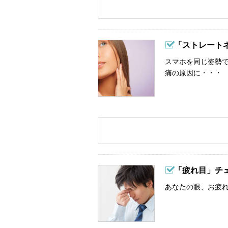
「ストレート
スマホを同じ姿勢
痛の原因に・・・
「疲れ目」チ
あなたの眼、お疲