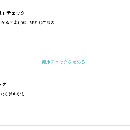
度」チェック
上がる!? 老け顔、疲れ顔の原因
健康チェックを始める
ック
したら貧血かも…！