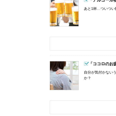
「アルコール
あと1杯…ついつい
「ココロのお
自分が気付かない
か？