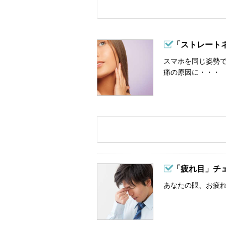
「ストレート
スマホを同じ姿勢
痛の原因に・・・
「疲れ目」チ
あなたの眼、お疲