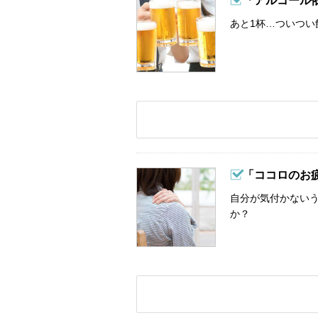
「アルコール
あと1杯…ついつい
「ココロのお
自分が気付かない
か？