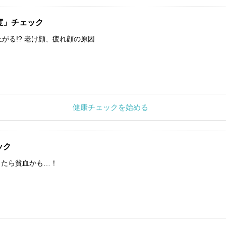
度」チェック
上がる!? 老け顔、疲れ顔の原因
健康チェックを始める
ック
したら貧血かも…！