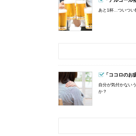
「アルコール
あと1杯…ついつい
「ココロのお
自分が気付かない
か？