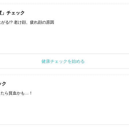
度」チェック
上がる!? 老け顔、疲れ顔の原因
健康チェックを始める
ック
したら貧血かも…！