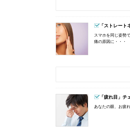
「ストレート
スマホを同じ姿勢
痛の原因に・・・
「疲れ目」チ
あなたの眼、お疲