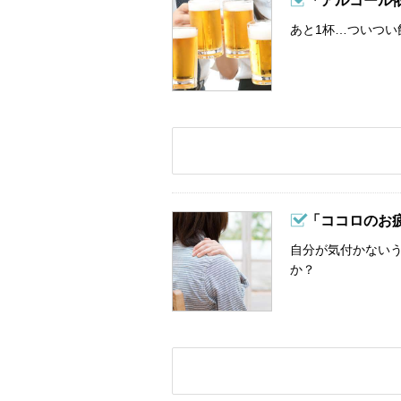
「アルコール
あと1杯…ついつい
「ココロのお
自分が気付かない
か？