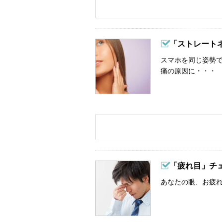
「ストレート
スマホを同じ姿勢
痛の原因に・・・
「疲れ目」チ
あなたの眼、お疲