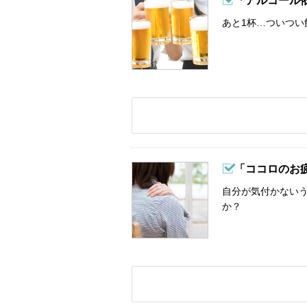
「アルコール
あと1杯…ついつい
「ココロのお
自分が気付かない
か？