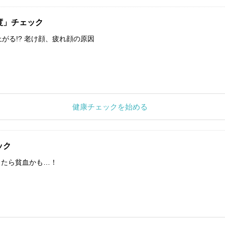
度」チェック
上がる!? 老け顔、疲れ顔の原因
健康チェックを始める
ック
したら貧血かも…！