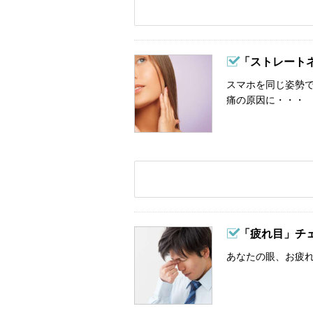
「ストレート
スマホを同じ姿勢
痛の原因に・・・
「疲れ目」チ
あなたの眼、お疲