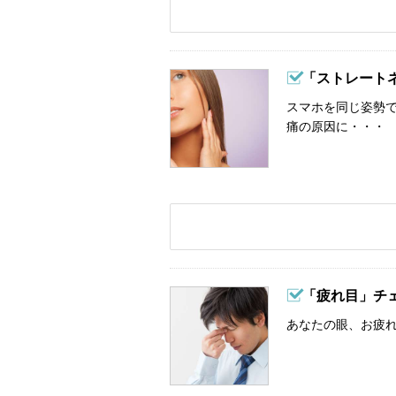
「ストレート
スマホを同じ姿勢
痛の原因に・・・
「疲れ目」チ
あなたの眼、お疲