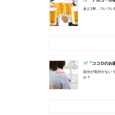
「アルコール
あと1杯…ついつい
「ココロのお
自分が気付かない
か？