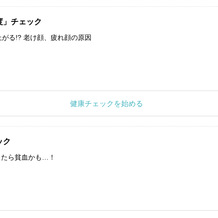
度」チェック
上がる!? 老け顔、疲れ顔の原因
健康チェックを始める
ック
したら貧血かも…！