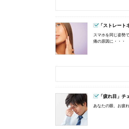
「ストレート
スマホを同じ姿勢
痛の原因に・・・
「疲れ目」チ
あなたの眼、お疲