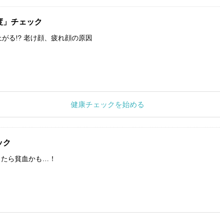
度」チェック
上がる!? 老け顔、疲れ顔の原因
健康チェックを始める
ック
したら貧血かも…！