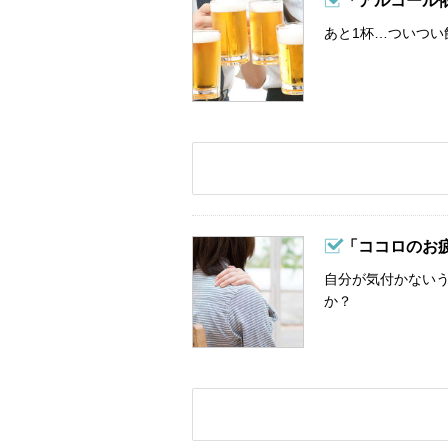
「アルコール
あと1杯…ついつい
「ココロのお
自分が気付かない
か？