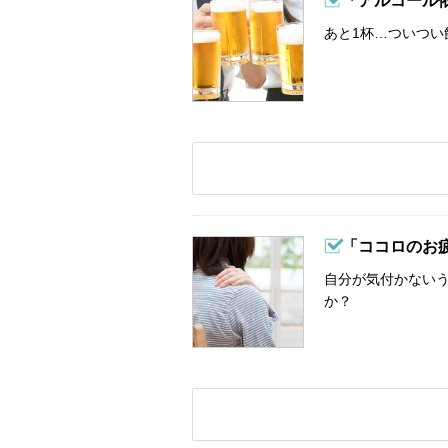
「アルコール
あと1杯…ついつい
「ココロのお
自分が気付かない
か？