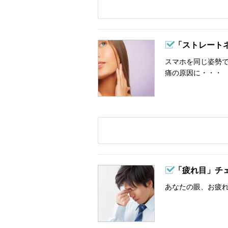
「ストレート
スマホを同じ姿勢
痛の原因に・・・
「疲れ目」チ
あなたの眼、お疲