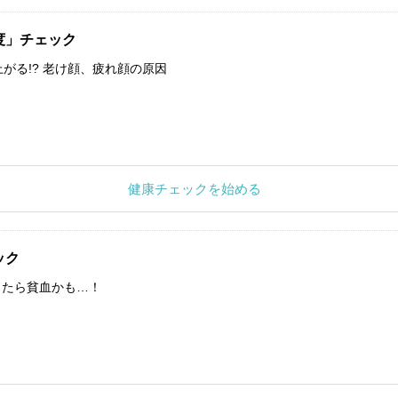
度」チェック
上がる!? 老け顔、疲れ顔の原因
健康チェックを始める
ック
したら貧血かも…！