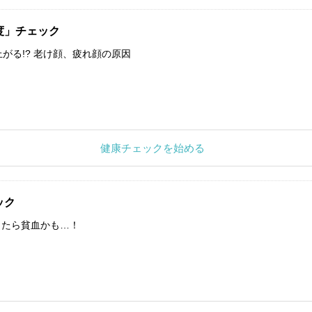
度」チェック
上がる!? 老け顔、疲れ顔の原因
健康チェックを始める
ック
したら貧血かも…！