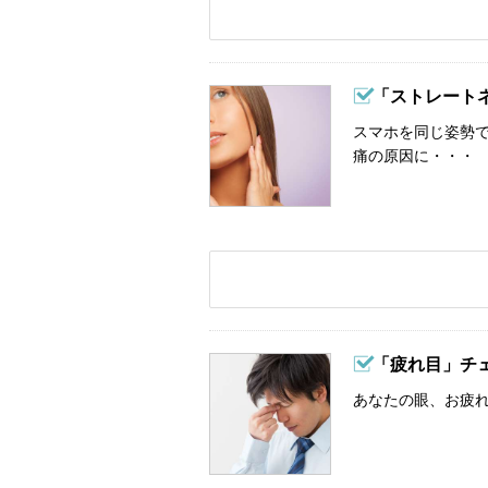
「ストレート
スマホを同じ姿勢
痛の原因に・・・
「疲れ目」チ
あなたの眼、お疲