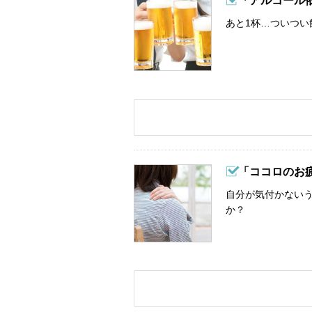
「アルコール
あと1杯…ついつい
「ココロのお
自分が気付かない
か？