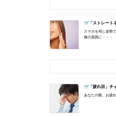
「ストレート
スマホを同じ姿勢
痛の原因に・・・
「疲れ目」チ
あなたの眼、お疲