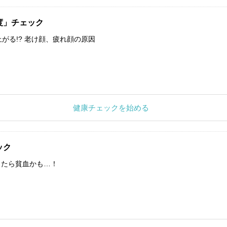
度」チェック
上がる!? 老け顔、疲れ顔の原因
健康チェックを始める
ック
したら貧血かも…！