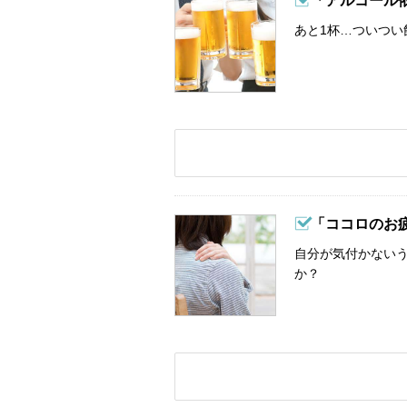
「アルコール
あと1杯…ついつい
「ココロのお
自分が気付かない
か？