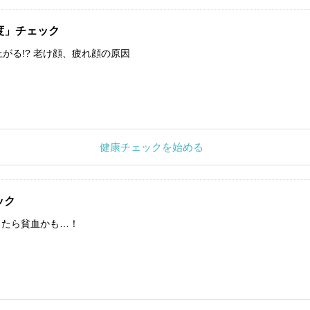
度」チェック
上がる!? 老け顔、疲れ顔の原因
健康チェックを始める
ック
したら貧血かも…！