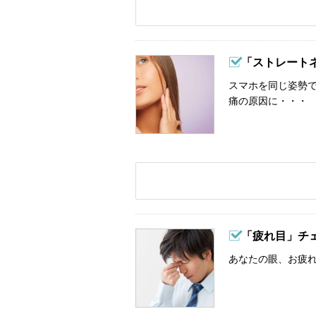
「ストレート
スマホを同じ姿勢
痛の原因に・・・
「疲れ目」チ
あなたの眼、お疲