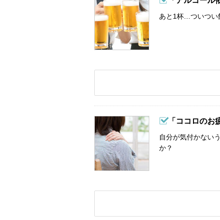
「アルコール
あと1杯…ついつい
「ココロのお
自分が気付かない
か？