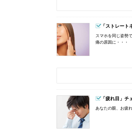
「ストレート
スマホを同じ姿勢
痛の原因に・・・
「疲れ目」チ
あなたの眼、お疲