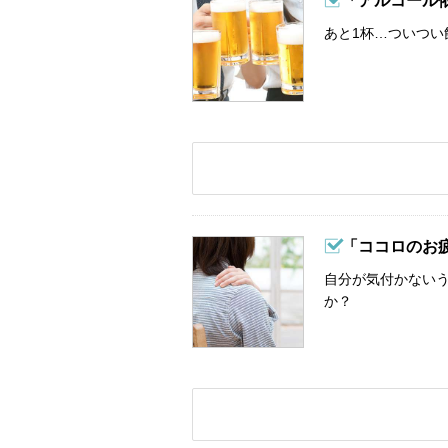
「アルコール
あと1杯…ついつい
「ココロのお
自分が気付かない
か？