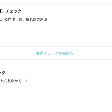
度」チェック
上がる!? 老け顔、疲れ顔の原因
健康チェックを始める
ック
したら貧血かも…！