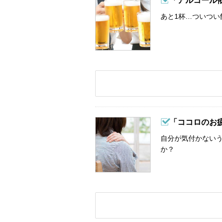
「アルコール
あと1杯…ついつい
「ココロのお
自分が気付かない
か？