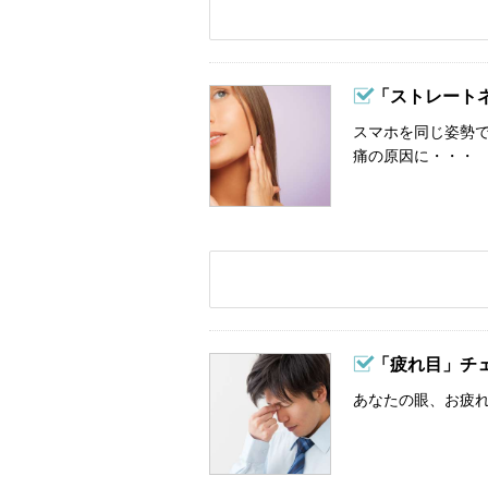
「ストレート
スマホを同じ姿勢
痛の原因に・・・
「疲れ目」チ
あなたの眼、お疲