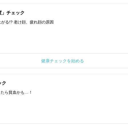
度」チェック
上がる!? 老け顔、疲れ顔の原因
健康チェックを始める
ック
したら貧血かも…！