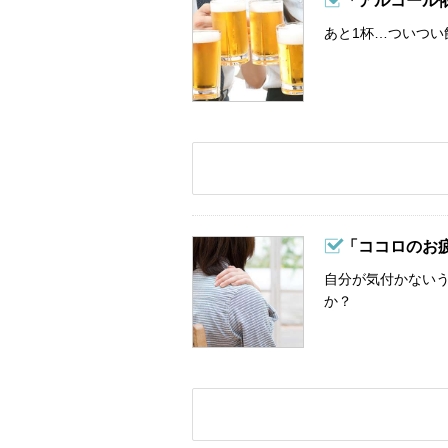
「アルコール
あと1杯…ついつい
「ココロのお
自分が気付かない
か？