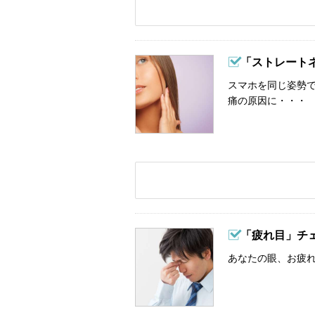
「ストレート
スマホを同じ姿勢
痛の原因に・・・
「疲れ目」チ
あなたの眼、お疲