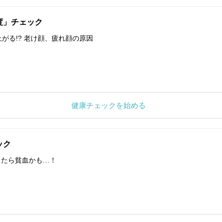
度」チェック
上がる!? 老け顔、疲れ顔の原因
健康チェックを始める
ック
したら貧血かも…！