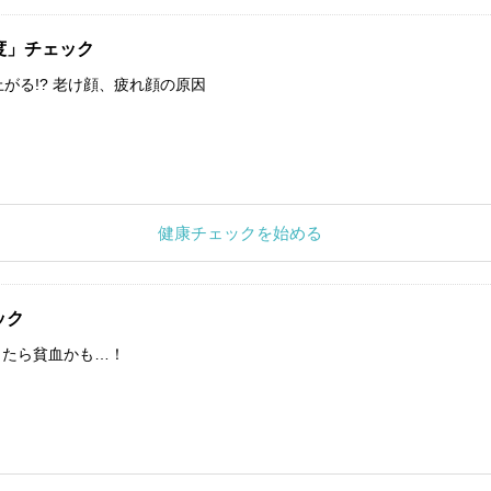
度」チェック
上がる!? 老け顔、疲れ顔の原因
健康チェックを始める
ック
したら貧血かも…！