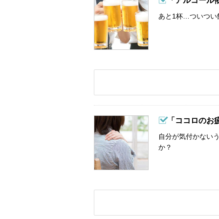
「アルコール
あと1杯…ついつい
「ココロのお
自分が気付かない
か？