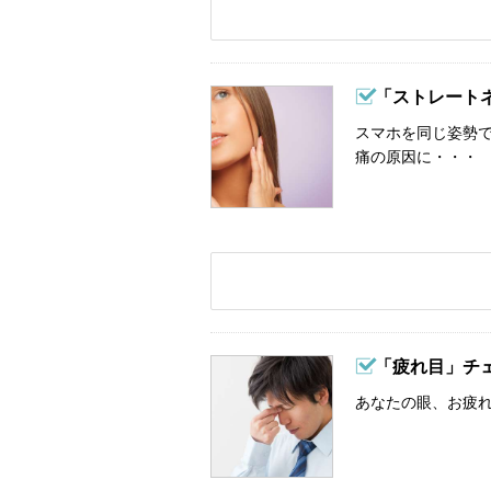
「ストレート
スマホを同じ姿勢
痛の原因に・・・
「疲れ目」チ
あなたの眼、お疲