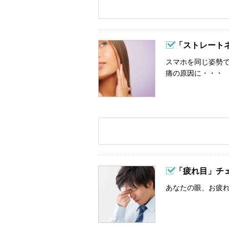
「ストレート
スマホを同じ姿勢
痛の原因に・・・
「疲れ目」チ
あなたの眼、お疲