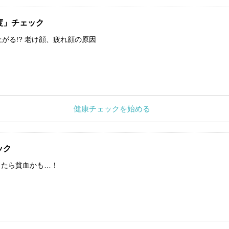
度」チェック
上がる!? 老け顔、疲れ顔の原因
健康チェックを始める
ック
したら貧血かも…！