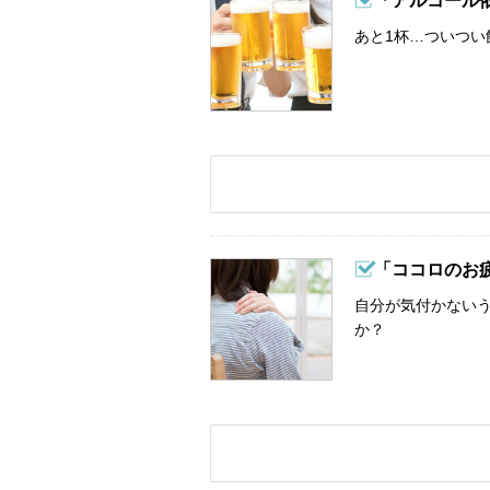
「アルコール
あと1杯…ついつい
「ココロのお
自分が気付かない
か？