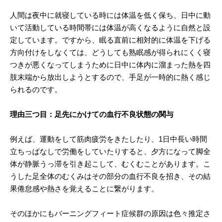
人間は夜中に就寝している時には体温を低く保ち、日中に動
いて活動している時間帯には体温が高くなるように自然と設
定しています。ですから、眠る直前に相対的に体温を下げる
方向付けをしなくては、どうしても熟眠感が得られにくく寝
つきが悪くなってしまうために日中に体内に溜まった熱を四
肢末端から放出しようとするので、手足が一時的に熱く感じ
られるのです。
理由三つ目：足先にかけての血行不良状態の関与
例えば、運動をして筋肉疲労をきたしたり、1日中長い時間
立ちっぱなしで労働をしていたりすると、夕方になって脚全
体が静脈うっ滞を引き起こして、むくむことがあります。こ
うした足全体のむくみはその部分の血行不良を招き、その結
果倦怠感や熱さを覚えることに繋がります。
そのほかにもバーニングフィート症候群の原因は色々推定さ