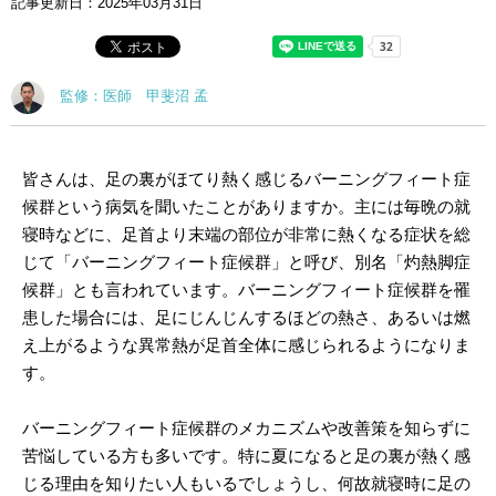
記事更新日：
2025年03月31日
監修：医師 甲斐沼 孟
皆さんは、足の裏がほてり熱く感じるバーニングフィート症
候群という病気を聞いたことがありますか。主には毎晩の就
寝時などに、足首より末端の部位が非常に熱くなる症状を総
じて「バーニングフィート症候群」と呼び、別名「灼熱脚症
候群」とも言われています。バーニングフィート症候群を罹
患した場合には、足にじんじんするほどの熱さ、あるいは燃
え上がるような異常熱が足首全体に感じられるようになりま
す。
バーニングフィート症候群のメカニズムや改善策を知らずに
苦悩している方も多いです。特に夏になると足の裏が熱く感
じる理由を知りたい人もいるでしょうし、何故就寝時に足の