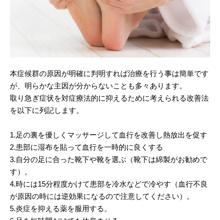
本症候群の原因が明確に判明すれば治療を行う事は簡単です
が、明らかな主因が分からないことも多々あります。
取り急ぎ症状を対症療法的に抑えるために考えられる改善法
を以下に列記します。
1.足の裏を優しくマッサージして血行を改善し熱放出を促す
2.患部に湿布を貼って血行を一時的に良くする
3.自分の足に合った靴下や靴を選ぶ（靴下は綿製がお勧めで
す）。
4.時には15分程度かけて患部を冷水などで冷やす（血行不良
が原因の時には逆効果になるので注意してください）。
5.炎症を抑える薬を服用する。