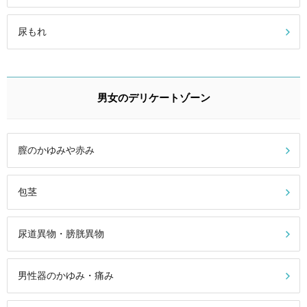
尿もれ
男女のデリケートゾーン
膣のかゆみや赤み
包茎
尿道異物・膀胱異物
男性器のかゆみ・痛み