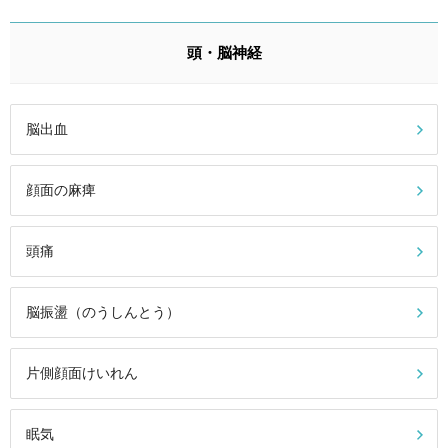
頭・脳神経
脳出血
顔面の麻痺
頭痛
脳振盪（のうしんとう）
片側顔面けいれん
眠気