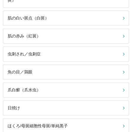
炎）
肌の白い斑点（白斑）
肌の赤み（紅斑）
虫刺され／虫刺症
魚の目／鶏眼
爪白癬（爪水虫）
日焼け
ほくろ/母斑細胞性母斑/単純黒子