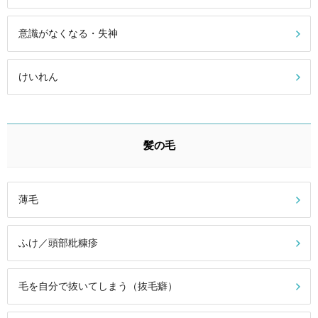
意識がなくなる・失神
けいれん
髪の毛
薄毛
ふけ／頭部粃糠疹
毛を自分で抜いてしまう（抜毛癖）