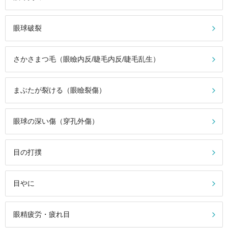
眼球破裂
さかさまつ毛（眼瞼内反/睫毛内反/睫毛乱生）
まぶたが裂ける（眼瞼裂傷）
眼球の深い傷（穿孔外傷）
目の打撲
目やに
眼精疲労・疲れ目