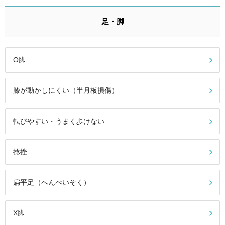
足・脚
O脚
膝が動かしにくい（半月板損傷）
転びやすい・うまく歩けない
捻挫
扁平足（へんぺいそく）
X脚