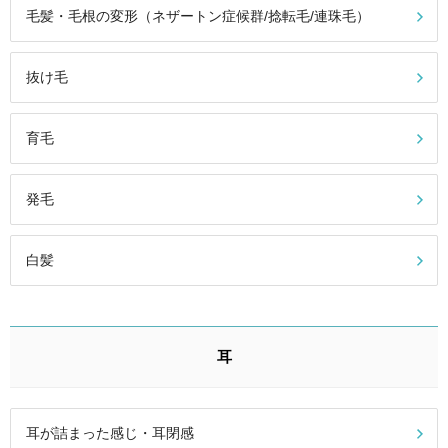
毛髪・毛根の変形（ネザートン症候群/捻転毛/連珠毛）
抜け毛
育毛
発毛
白髪
耳
耳が詰まった感じ・耳閉感