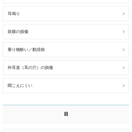
耳鳴り
鼓膜の損傷
乗り物酔い／動揺病
外耳道（耳の穴）の損傷
聞こえにくい
目