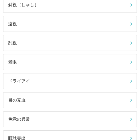
斜視（しゃし）
遠視
乱視
老眼
ドライアイ
目の充血
色覚の異常
眼球突出