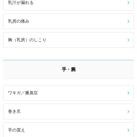
乳汁が漏れる
乳房の痛み
胸（乳房）のしこり
手・腕
ワキガ／腋臭症
巻き爪
手の震え