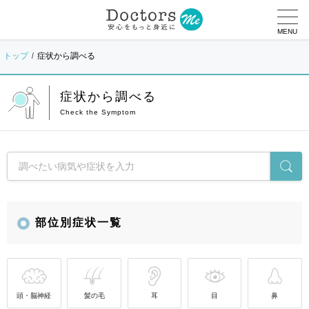
MENU
トップ
症状から調べる
症状から調べる
部位別症状一覧
頭・脳神経
髪の毛
耳
目
鼻