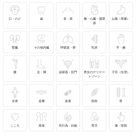
口・のど
歯
首・肩
胸・心臓・循環
お腹（胃腸）
器
腎臓
その他内臓
呼吸器・肺
乳房
手・腕
腰
足・脚
泌尿器・肛門
男女のデリケー
子宮（生理）
トゾーン
全身
皮膚
血液
筋肉
骨
こころ
発達
性行為・妊娠
育児
傷・怪我