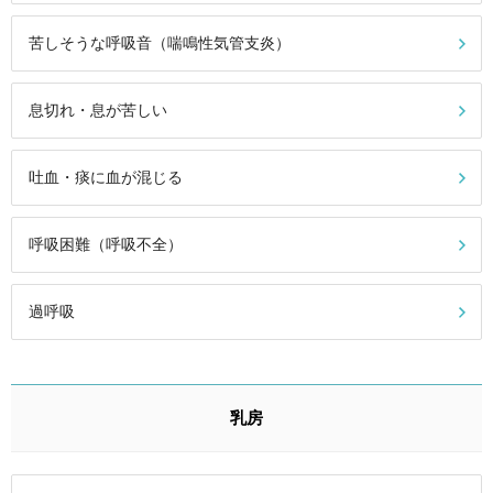
苦しそうな呼吸音（喘鳴性気管支炎）
息切れ・息が苦しい
吐血・痰に血が混じる
呼吸困難（呼吸不全）
過呼吸
乳房