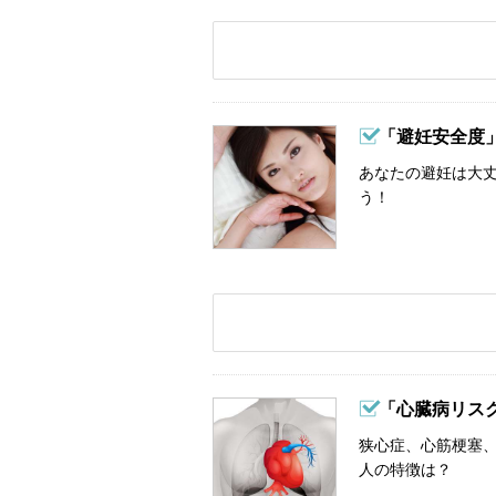
「避妊安全度
あなたの避妊は大丈
う！
「心臓病リス
狭心症、心筋梗塞、
人の特徴は？