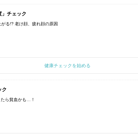
度」チェック
上がる!? 老け顔、疲れ顔の原因
健康チェックを始める
ック
したら貧血かも…！