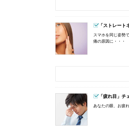
「ストレート
スマホを同じ姿勢
痛の原因に・・・
「疲れ目」チ
あなたの眼、お疲