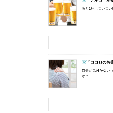
「アルコール
あと1杯…ついつい
「ココロのお
自分が気付かない
か？