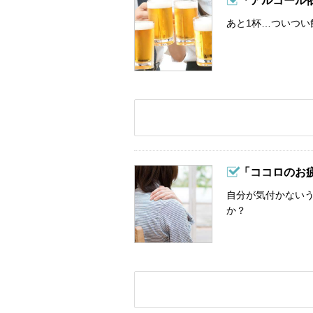
「アルコール
あと1杯…ついつい
「ココロのお
自分が気付かない
か？