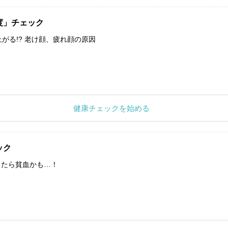
度」チェック
上がる!? 老け顔、疲れ顔の原因
健康チェックを始める
ック
したら貧血かも…！