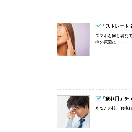
「ストレート
スマホを同じ姿勢
痛の原因に・・・
「疲れ目」チ
あなたの眼、お疲