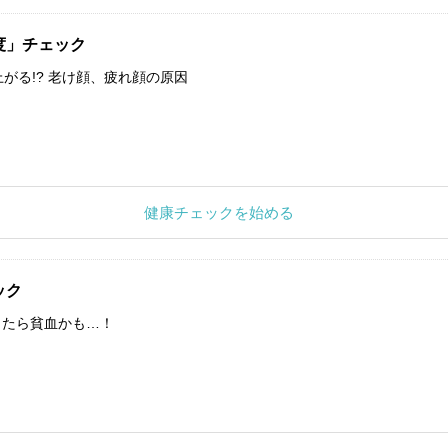
度」チェック
上がる!? 老け顔、疲れ顔の原因
健康チェックを始める
ック
したら貧血かも…！