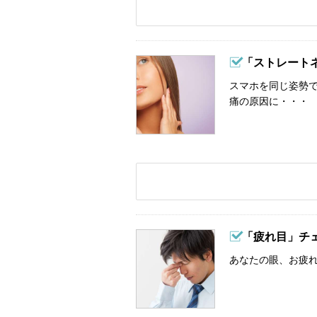
「ストレート
スマホを同じ姿勢
痛の原因に・・・
「疲れ目」チ
あなたの眼、お疲