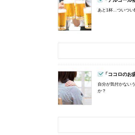
「アルコール
あと1杯…ついつい
「ココロのお
自分が気付かない
か？