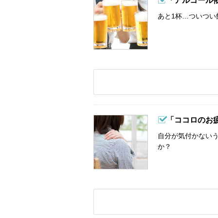
「アルコール
あと1杯…ついつい
「ココロのお
自分が気付かない
か？