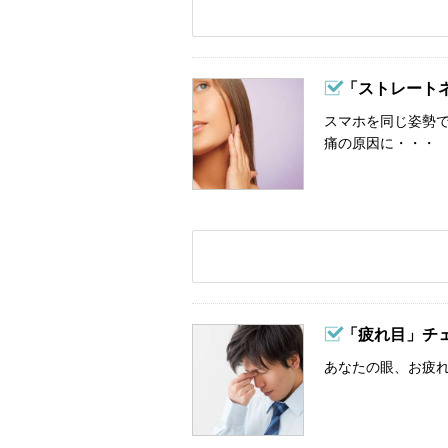
「ストレート
スマホを同じ姿勢
痛の原因に・・・
「疲れ目」チ
あなたの眼、お疲