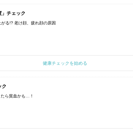
度」チェック
上がる!? 老け顔、疲れ顔の原因
健康チェックを始める
ック
したら貧血かも…！