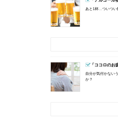
「アルコール
あと1杯…ついつい
「ココロのお
自分が気付かない
か？