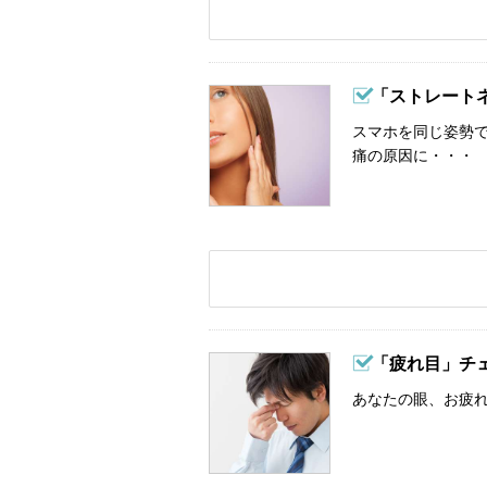
「ストレート
スマホを同じ姿勢
痛の原因に・・・
「疲れ目」チ
あなたの眼、お疲