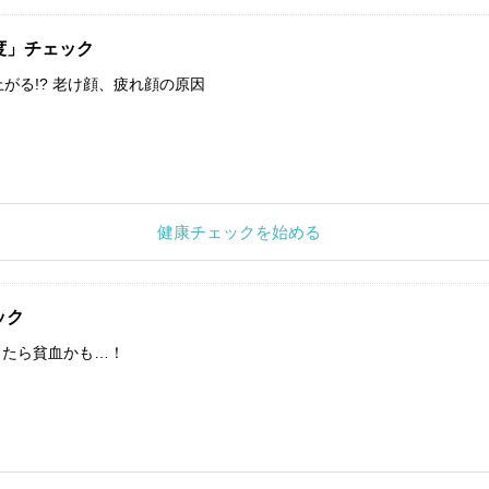
度」チェック
上がる!? 老け顔、疲れ顔の原因
健康チェックを始める
ック
したら貧血かも…！