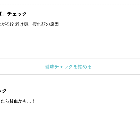
度」チェック
上がる!? 老け顔、疲れ顔の原因
健康チェックを始める
ック
したら貧血かも…！