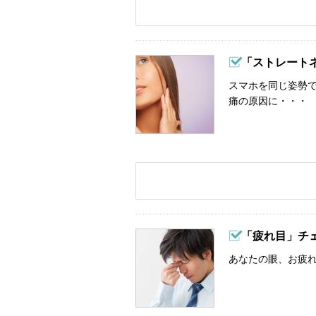
「ストレート
スマホを同じ姿勢
痛の原因に・・・
「疲れ目」チ
あなたの眼、お疲