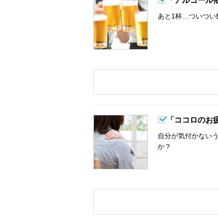
「アルコール
あと1杯…ついつい
「ココロのお
自分が気付かない
か？