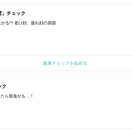
度」チェック
上がる!? 老け顔、疲れ顔の原因
健康チェックを始める
ック
したら貧血かも…！