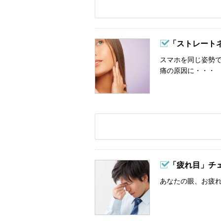
「ストレート
スマホを同じ姿勢
痛の原因に・・・
「疲れ目」チ
あなたの眼、お疲