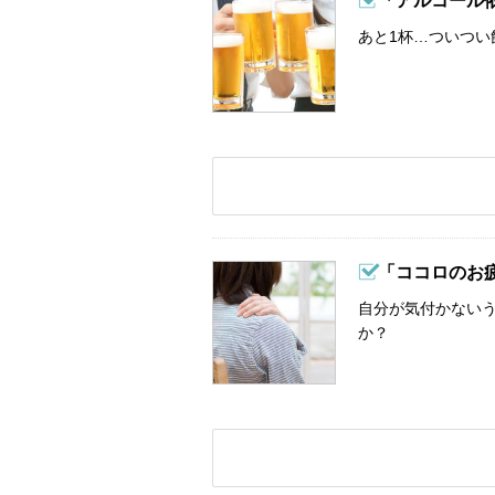
「アルコール
あと1杯…ついつい
「ココロのお
自分が気付かない
か？