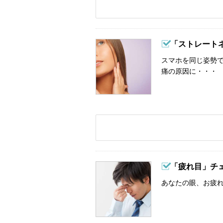
「ストレート
スマホを同じ姿勢
痛の原因に・・・
「疲れ目」チ
あなたの眼、お疲