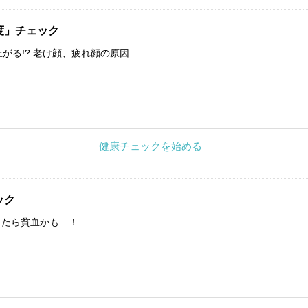
度」チェック
上がる!? 老け顔、疲れ顔の原因
健康チェックを始める
ック
したら貧血かも…！