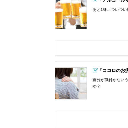
「アルコール
あと1杯…ついつい
「ココロのお
自分が気付かない
か？