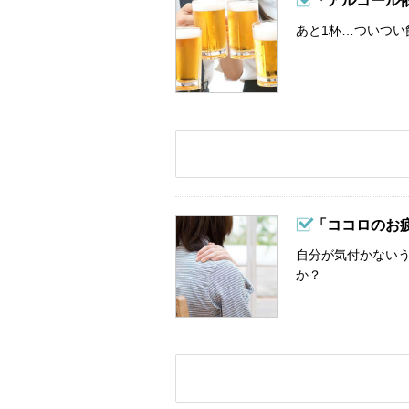
「アルコール
あと1杯…ついつい
「ココロのお
自分が気付かない
か？