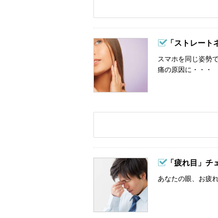
「ストレート
スマホを同じ姿勢
痛の原因に・・・
「疲れ目」チ
あなたの眼、お疲