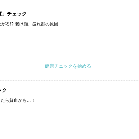
度」チェック
上がる!? 老け顔、疲れ顔の原因
健康チェックを始める
ック
したら貧血かも…！