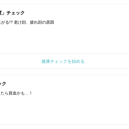
度」チェック
上がる!? 老け顔、疲れ顔の原因
健康チェックを始める
ック
したら貧血かも…！