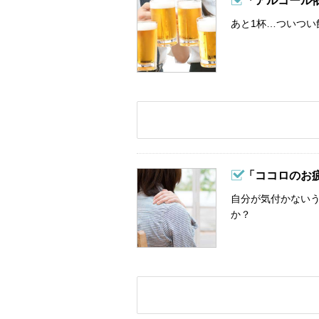
「アルコール
あと1杯…ついつい
「ココロのお
自分が気付かない
か？