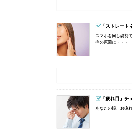
「ストレート
スマホを同じ姿勢
痛の原因に・・・
「疲れ目」チ
あなたの眼、お疲