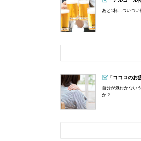
「アルコール
あと1杯…ついつい
「ココロのお
自分が気付かない
か？