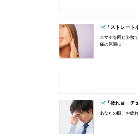
「ストレート
スマホを同じ姿勢
痛の原因に・・・
「疲れ目」チ
あなたの眼、お疲