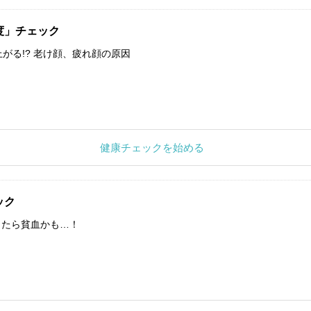
度」チェック
上がる!? 老け顔、疲れ顔の原因
健康チェックを始める
ック
したら貧血かも…！