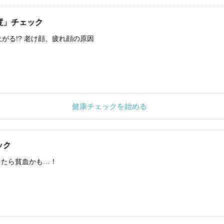
度」チェック
上がる!? 老け顔、疲れ顔の原因
健康チェックを始める
ック
したら貧血かも…！