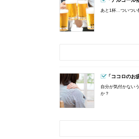
「アルコール
あと1杯…ついつい
「ココロのお
自分が気付かない
か？