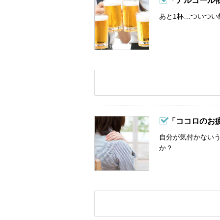
「アルコール
あと1杯…ついつい
「ココロのお
自分が気付かない
か？