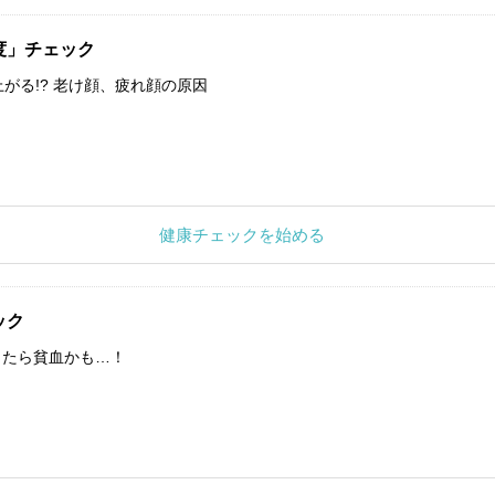
度」チェック
上がる!? 老け顔、疲れ顔の原因
健康チェックを始める
ック
したら貧血かも…！