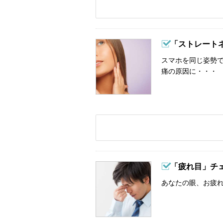
「ストレート
スマホを同じ姿勢
痛の原因に・・・
「疲れ目」チ
あなたの眼、お疲