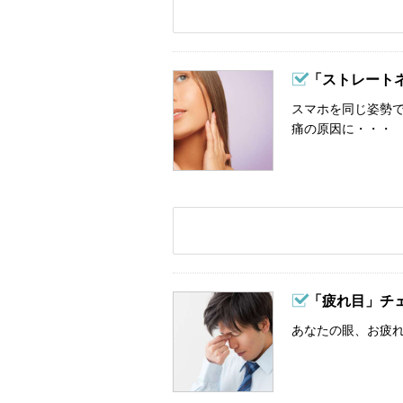
「ストレート
スマホを同じ姿勢
痛の原因に・・・
「疲れ目」チ
あなたの眼、お疲