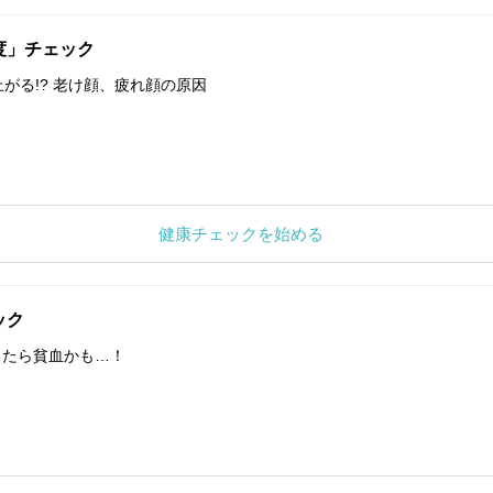
度」チェック
上がる!? 老け顔、疲れ顔の原因
健康チェックを始める
ック
したら貧血かも…！