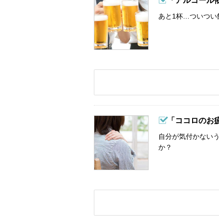
「アルコール
あと1杯…ついつい
「ココロのお
自分が気付かない
か？