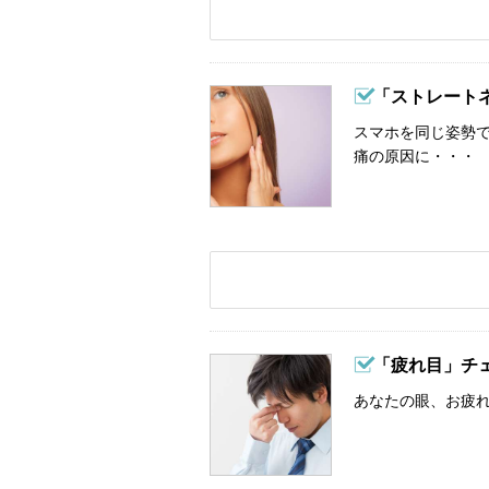
「ストレート
スマホを同じ姿勢
痛の原因に・・・
「疲れ目」チ
あなたの眼、お疲