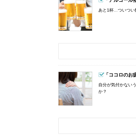
「アルコール
あと1杯…ついつい
「ココロのお
自分が気付かない
か？