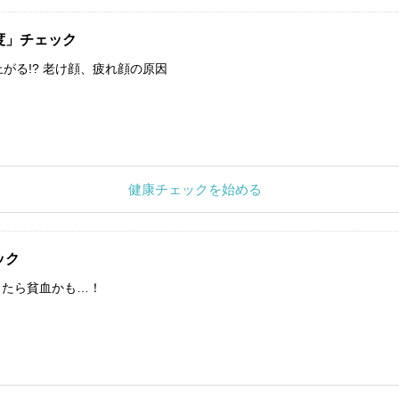
度」チェック
上がる!? 老け顔、疲れ顔の原因
健康チェックを始める
ック
したら貧血かも…！