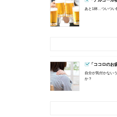
「アルコール
あと1杯…ついつい
「ココロのお
自分が気付かない
か？