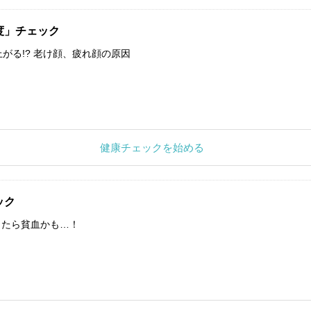
度」チェック
上がる!? 老け顔、疲れ顔の原因
健康チェックを始める
ック
したら貧血かも…！