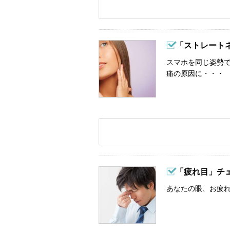
「ストレート
スマホを同じ姿勢
痛の原因に・・・
「疲れ目」チ
あなたの眼、お疲