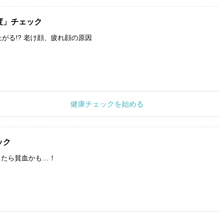
度」チェック
上がる!? 老け顔、疲れ顔の原因
健康チェックを始める
ック
したら貧血かも…！