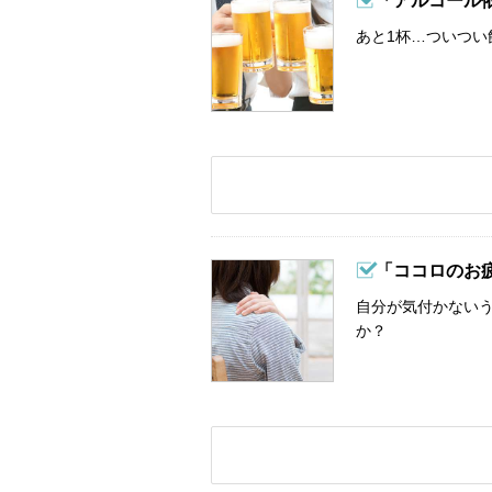
「アルコール
あと1杯…ついつい
「ココロのお
自分が気付かない
か？