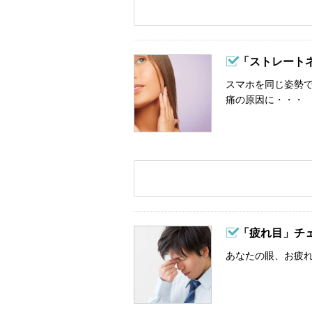
「ストレート
スマホを同じ姿勢
痛の原因に・・・
「疲れ目」チ
あなたの眼、お疲