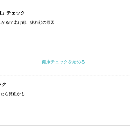
度」チェック
上がる!? 老け顔、疲れ顔の原因
健康チェックを始める
ック
したら貧血かも…！