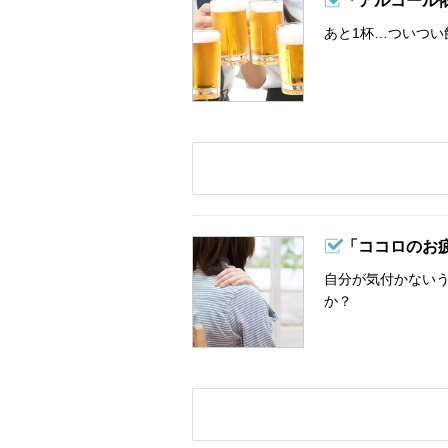
「アルコール
あと1杯…ついつい
「ココロのお
自分が気付かない
か？