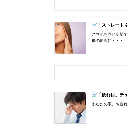
「ストレート
スマホを同じ姿勢
痛の原因に・・・
「疲れ目」チ
あなたの眼、お疲