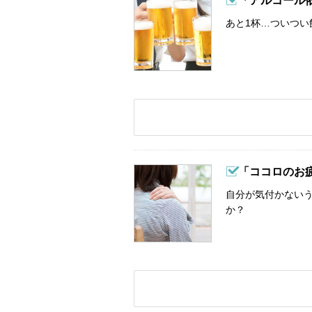
「アルコール
あと1杯…ついつい
「ココロのお
自分が気付かない
か？