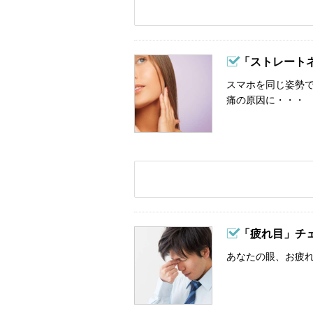
「ストレート
スマホを同じ姿勢
痛の原因に・・・
「疲れ目」チ
あなたの眼、お疲