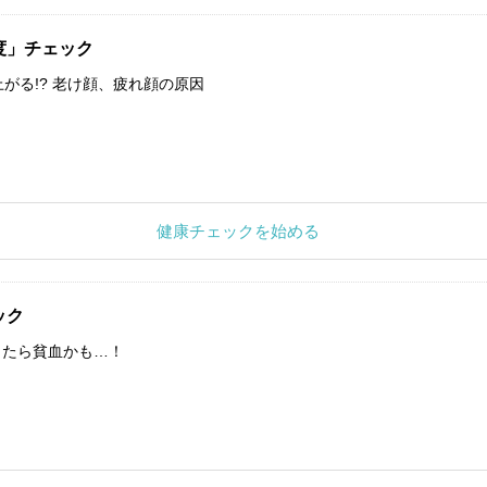
度」チェック
上がる!? 老け顔、疲れ顔の原因
健康チェックを始める
ック
したら貧血かも…！