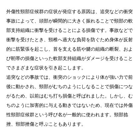
外傷性頸部症候群の症状が発症する原因は、追突などの衝突
事故によって、頭部が瞬間的に大きく振れることで頸部の軟
部支持組織に衝撃を受けることによる損傷です。事故などで
衝撃を受けたとき、頸椎へ過大な負荷を防ぐため身体が反射
的に筋緊張を起こし、首を支える筋や腱の組織の断裂、およ
び靭帯の損傷といった軟部支持組織がダメージを受けること
でさまざまな症状を引き起こします。
追突などの事故では、衝突のショックにより体が強い力で前
後に動かされ、頸部がむちのようにしなることで損傷につな
がるため、以前はむち打ち損傷と呼ばれました。しかし、む
ちのように加害的に与える動きではないため、現在では外傷
性頸部症候群という呼び名が一般的に使われます。頸部捻
挫、頸部挫傷と呼ぶこともあります。