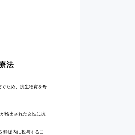
療法
防ぐため、抗生物質を母
菌が検出された女性に抗
を静脈内に投与するこ