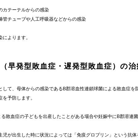
のカテーテルからの感染
挿管チューブや人工呼吸器などからの感染
染によります。
症（早発型敗血症・遅発型敗血症）の治
として、母体からの感染であるB郡溶血性連鎖球菌による敗血症を
症を予防します。
よる敗血症の子どもを出産したことがある場合や妊娠中にB郡溶連
生児が出生した時に状況によっては「免疫グロブリン」という抗体