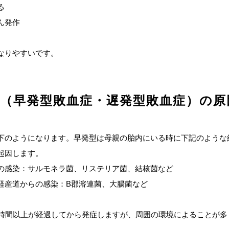
る
ん発作
なりやすいです。
症（早発型敗血症・遅発型敗血症）の原
下のようになります。早発型は母親の胎内にいる時に下記のような
起因します。
の感染：サルモネラ菌、リステリア菌、結核菌など
経産道からの感染：B郡溶連菌、大腸菌など
2時間以上が経過してから発症しますが、周囲の環境によることが多