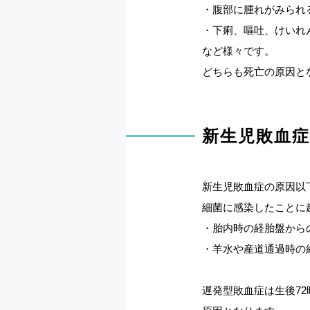
・腹部に腫れがみられ
・下痢、嘔吐、けいれ
など様々です。
どちらも死亡の原因と
新生児敗血
新生児敗血症の原因以
細菌に感染したことに
・胎内時の経胎盤から
・羊水や産道通過時の
遅発型敗血症は生後7