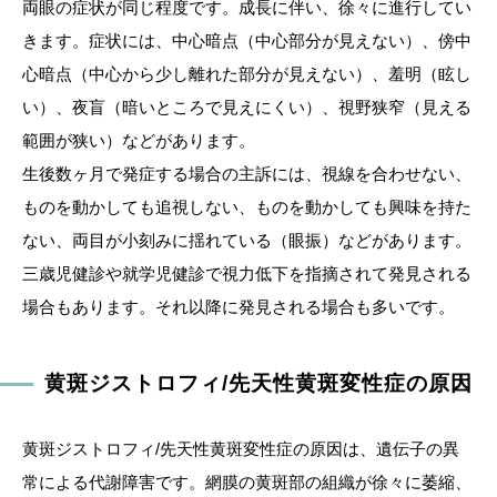
両眼の症状が同じ程度です。成長に伴い、徐々に進行してい
きます。症状には、中心暗点（中心部分が見えない）、傍中
心暗点（中心から少し離れた部分が見えない）、羞明（眩し
い）、夜盲（暗いところで見えにくい）、視野狭窄（見える
範囲が狭い）などがあります。
生後数ヶ月で発症する場合の主訴には、視線を合わせない、
ものを動かしても追視しない、ものを動かしても興味を持た
ない、両目が小刻みに揺れている（眼振）などがあります。
三歳児健診や就学児健診で視力低下を指摘されて発見される
場合もあります。それ以降に発見される場合も多いです。
黄斑ジストロフィ/先天性黄斑変性症の原因
黄斑ジストロフィ/先天性黄斑変性症の原因は、遺伝子の異
常による代謝障害です。網膜の黄斑部の組織が徐々に萎縮、